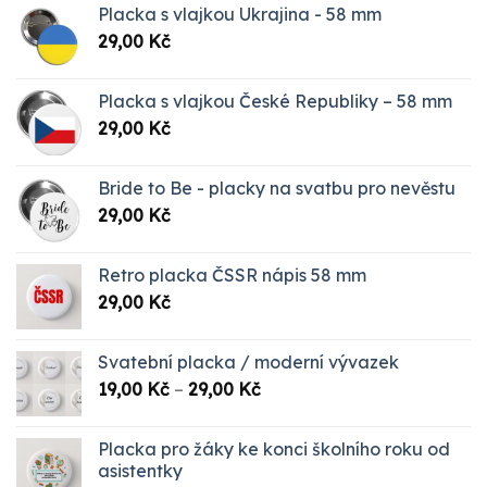
Placka s vlajkou Ukrajina - 58 mm
29,00
Kč
Placka s vlajkou České Republiky – 58 mm
29,00
Kč
Bride to Be - placky na svatbu pro nevěstu
29,00
Kč
Retro placka ČSSR nápis 58 mm
29,00
Kč
Svatební placka / moderní vývazek
Rozpětí
19,00
Kč
–
29,00
Kč
cen:
19,00 Kč
Placka pro žáky ke konci školního roku od
až
asistentky
29,00 Kč