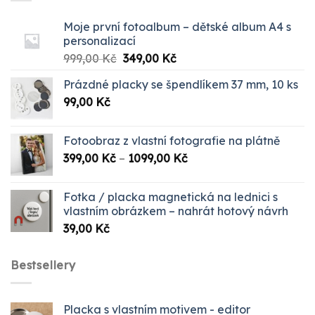
Moje první fotoalbum – dětské album A4 s
personalizací
Původní
Aktuální
999,00
Kč
349,00
Kč
cena
cena
Prázdné placky se špendlíkem 37 mm, 10 ks
byla:
je:
99,00
Kč
999,00 Kč.
349,00 Kč.
Fotoobraz z vlastní fotografie na plátně
Rozpětí
399,00
Kč
–
1099,00
Kč
cen:
399,00 Kč
Fotka / placka magnetická na lednici s
až
vlastním obrázkem – nahrát hotový návrh
1099,00 Kč
39,00
Kč
Bestsellery
Placka s vlastním motivem - editor