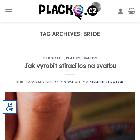
Skip
to
content
TAG ARCHIVES:
BRIDE
DEKORACE
,
PLACKY
,
SVATBY
Jak vyrobit stírací los na svatbu
PUBLIKOVÁNO DNE
13. 6. 2024
AUTOR
ADMINISTRATOR
13
Čvn