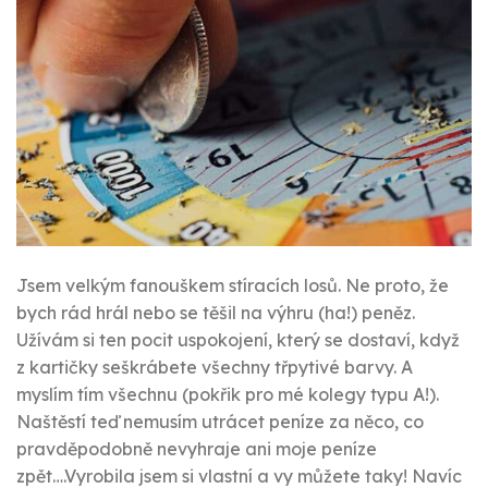
Jsem velkým fanouškem stíracích losů. Ne proto, že
bych rád hrál nebo se těšil na výhru (ha!) peněz.
Užívám si ten pocit uspokojení, který se dostaví, když
z kartičky seškrábete všechny třpytivé barvy. A
myslím tím všechnu (pokřik pro mé kolegy typu A!).
Naštěstí teď nemusím utrácet peníze za něco, co
pravděpodobně nevyhraje ani moje peníze
zpět….Vyrobila jsem si vlastní a vy můžete taky! Navíc