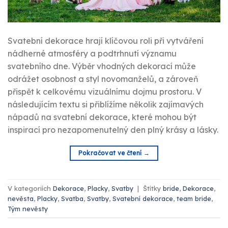
Svatební dekorace hrají klíčovou roli při vytváření
nádherné atmosféry a podtrhnutí významu
svatebního dne. Výběr vhodných dekorací může
odrážet osobnost a styl novomanželů, a zároveň
přispět k celkovému vizuálnímu dojmu prostoru. V
následujícím textu si přiblížíme několik zajímavých
nápadů na svatební dekorace, které mohou být
inspirací pro nezapomenutelný den plný krásy a lásky.
Pokračovat ve čtení
→
V kategoriích
Dekorace
,
Placky
,
Svatby
|
Štítky
bride
,
Dekorace
,
nevěsta
,
Placky
,
Svatba
,
Svatby
,
Svatební dekorace
,
team bride
,
Tým nevěsty