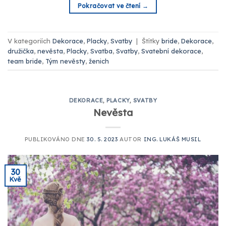
Pokračovat ve čtení
→
V kategoriích
Dekorace
,
Placky
,
Svatby
|
Štítky
bride
,
Dekorace
,
družička
,
nevěsta
,
Placky
,
Svatba
,
Svatby
,
Svatební dekorace
,
team bride
,
Tým nevěsty
,
ženich
DEKORACE
,
PLACKY
,
SVATBY
Nevěsta
PUBLIKOVÁNO DNE
30. 5. 2023
AUTOR
ING. LUKÁŠ MUSIL
30
Kvě