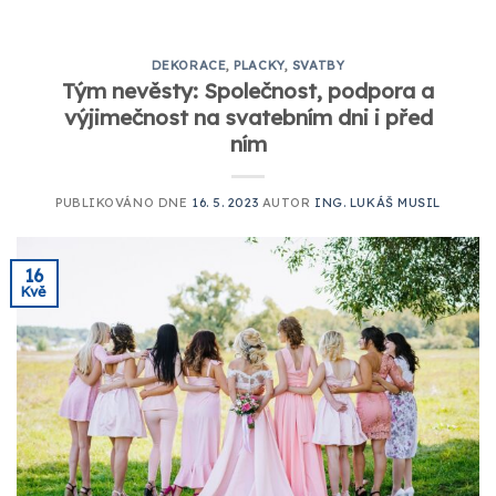
DEKORACE
,
PLACKY
,
SVATBY
Tým nevěsty: Společnost, podpora a
výjimečnost na svatebním dni i před
ním
PUBLIKOVÁNO DNE
16. 5. 2023
AUTOR
ING. LUKÁŠ MUSIL
16
Kvě