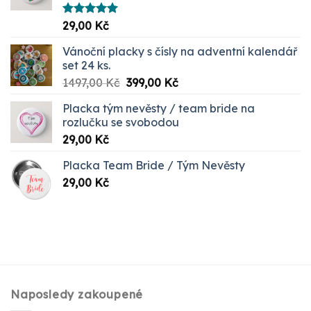
Hodnocení
29,00
Kč
5.00
z 5
Vánoční placky s čísly na adventní kalendář
set 24 ks.
Původní
Aktuální
1497,00
Kč
399,00
Kč
cena
cena
Placka tým nevěsty / team bride na
byla:
je:
rozlučku se svobodou
1497,00 Kč.
399,00 Kč.
29,00
Kč
Placka Team Bride / Tým Nevěsty
29,00
Kč
Naposledy zakoupené