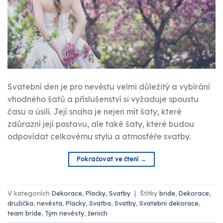
Svatební den je pro nevěstu velmi důležitý a vybírání
vhodného šatů a příslušenství si vyžaduje spoustu
času a úsilí. Její snaha je nejen mít šaty, které
zdůrazní její postavu, ale také šaty, které budou
odpovídat celkovému stylu a atmosféře svatby.
Pokračovat ve čtení
→
V kategoriích
Dekorace
,
Placky
,
Svatby
|
Štítky
bride
,
Dekorace
,
družička
,
nevěsta
,
Placky
,
Svatba
,
Svatby
,
Svatební dekorace
,
team bride
,
Tým nevěsty
,
ženich