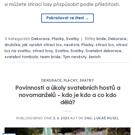
si můžete stírací losy přizpůsobit podle příležitosti.
Pokračovat ve čtení
→
V kategoriích
Dekorace
,
Placky
,
Svatby
|
Štítky
bride
,
Dekorace
,
družička
,
jak vyrobit stírací los
,
nevěsta
,
Placky
,
stírací los
,
stírací
los na svatbu
,
stírací losy
,
Svatba
,
Svatby
,
Svatební dekorace
,
svatební tombola
,
team bride
,
Tým nevěsty
,
ženich
DEKORACE
,
PLACKY
,
SVATBY
Povinnosti a úkoly svatebních hostů a
novomanželů – kdo je kdo a co kdo
dělá?
PUBLIKOVÁNO DNE
2. 6. 2023
AUTOR
ING. LUKÁŠ MUSIL