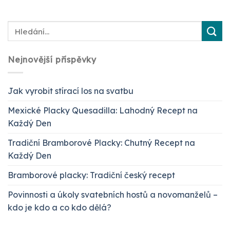
Nejnovější příspěvky
Jak vyrobit stírací los na svatbu
Mexické Placky Quesadilla: Lahodný Recept na
Každý Den
Tradiční Bramborové Placky: Chutný Recept na
Každý Den
Bramborové placky: Tradiční český recept
Povinnosti a úkoly svatebních hostů a novomanželů –
kdo je kdo a co kdo dělá?