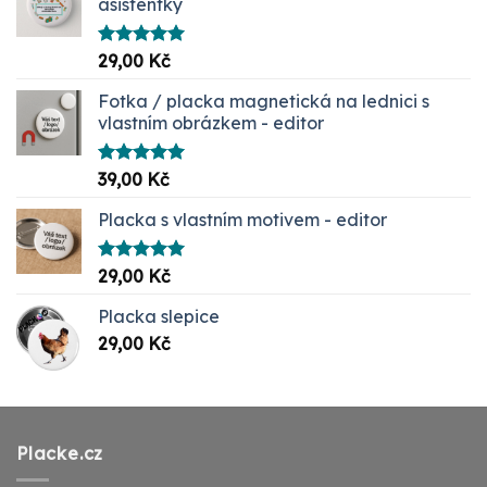
asistentky
Hodnocení
29,00
Kč
5.00
z 5
Fotka / placka magnetická na lednici s
vlastním obrázkem - editor
Hodnocení
39,00
Kč
5.00
z 5
Placka s vlastním motivem - editor
Hodnocení
29,00
Kč
5.00
z 5
Placka slepice
29,00
Kč
Placke.cz