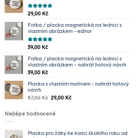
Hodnocení
29,00
Kč
5.00
z 5
Fotka / placka magnetická na lednici s
vlastním obrázkem - editor
Hodnocení
39,00
Kč
5.00
z 5
Fotka / placka magnetická na lednici s
vlastním obrázkem – nahrát hotový návrh
39,00
Kč
Placka s vlastním motivem - nahrát hotový
návrh
Původní
Aktuální
87,00
Kč
29,00
Kč
cena
cena
byla:
je:
Nejlépe hodnocené
87,00 Kč.
29,00 Kč.
Placka pro žáky ke konci školního roku od